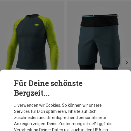
Für Deine schönste
Bergzeit...
Du sparst bis 32%
Größen
L|XL
M|S
Dynafit
… verwenden wir Cookies. So können wir unsere
Herren Ultra S-Tech Longsleeve
Services für Dich optimieren, Inhalte auf Dich
91,20 €
zuschneiden und dir entsprechend personalisierte
Anzeigen zeigen. Deine Zustimmung schließt ggf. die
Verarbeitung Deiner Daten u.a. auch in den USA ein.