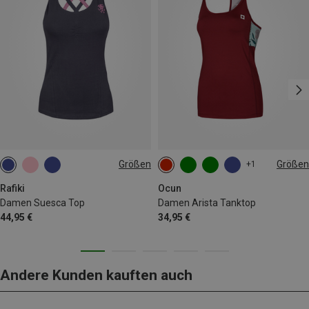
Größen
Größen
+1
XS
S
XS
S
M
L
Rafiki
Ocun
Damen Suesca Top
Damen Arista Tanktop
44,95 €
34,95 €
Andere Kunden kauften auch