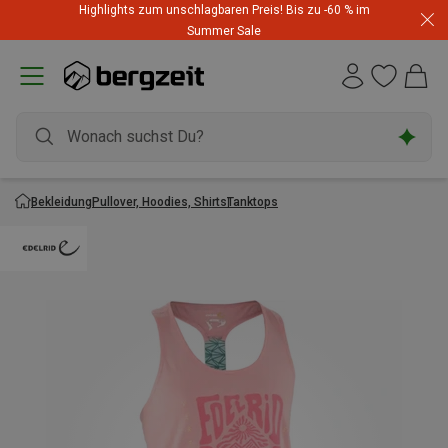
Highlights zum unschlagbaren Preis! Bis zu -60 % im
Summer Sale
Bekleidung
Pullover, Hoodies, Shirts
Tanktops