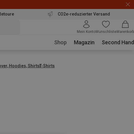
Retoure
CO2e-reduzierter Versand
Mein Konto
Wunschliste
Warenkorb
Shop
Magazin
Second Hand
over, Hoodies, Shirts
T-Shirts