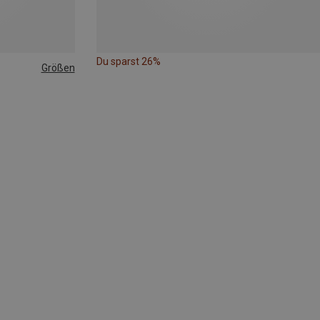
Du sparst 26%
Größen