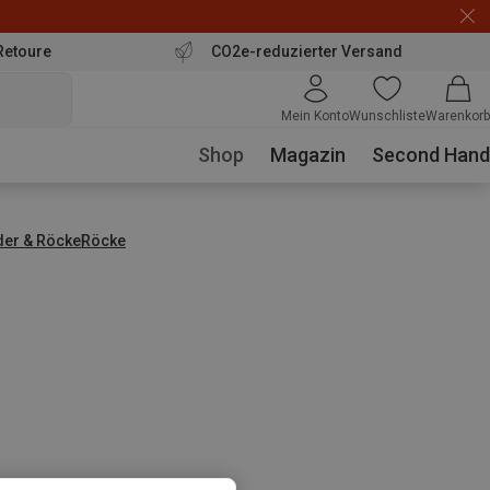
Retoure
CO2e-reduzierter Versand
Mein Konto
Wunschliste
Warenkorb
Shop
Magazin
Second Hand
der & Röcke
Röcke