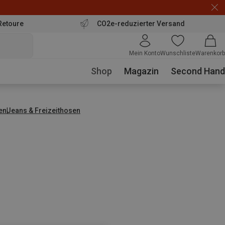
Retoure
CO2e-reduzierter Versand
Mein Konto
Wunschliste
Warenkorb
Shop
Magazin
Second Hand
en
Jeans & Freizeithosen