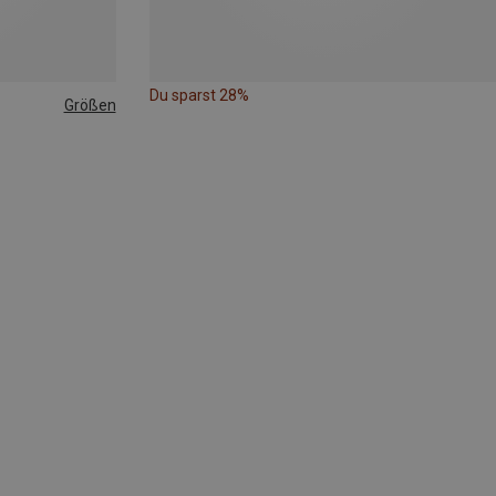
Du sparst 28%
Größen