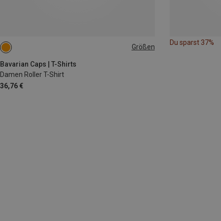
Du sparst 37%
Größen
XS
S
M
L
XL
Bavarian Caps | T-Shirts
Damen Roller T-Shirt
36,76 €