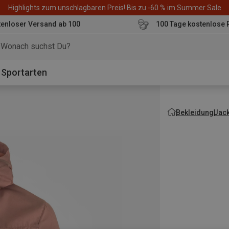
Highlights zum unschlagbaren Preis! Bis zu -60 % im Summer Sale
enloser Versand ab 100
100 Tage kostenlose 
o
Sportarten
Bekleidung
Jac