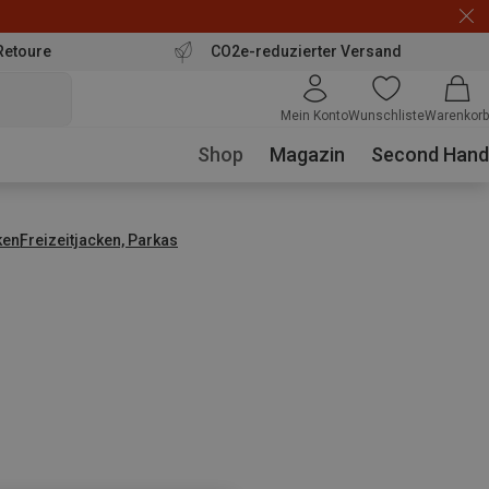
Retoure
CO2e-reduzierter Versand
Mein Konto
Wunschliste
Warenkorb
Shop
Magazin
Second Hand
ken
Freizeitjacken, Parkas