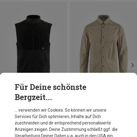
Für Deine schönste
Bergzeit...
Du sparst 21%
Größen
S
M
L
XL
Fjällräven
… verwenden wir Cookies. So können wir unsere
Herren Hoja Rider's Wind Jacke
Services für Dich optimieren, Inhalte auf Dich
199,95 €
zuschneiden und dir entsprechend personalisierte
Anzeigen zeigen. Deine Zustimmung schließt ggf. die
Verarbeitung Deiner Daten u.a. auch in den USA ein.