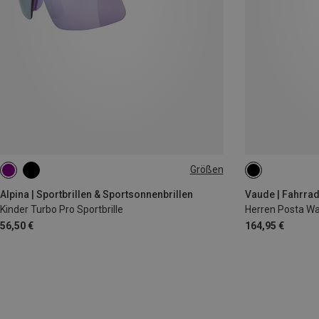
Größen
ONE SIZE
S
M
XL
Alpina | Sportbrillen & Sportsonnenbrillen
Vaude | Fahrra
Kinder Turbo Pro Sportbrille
Herren Posta War
56,50 €
164,95 €