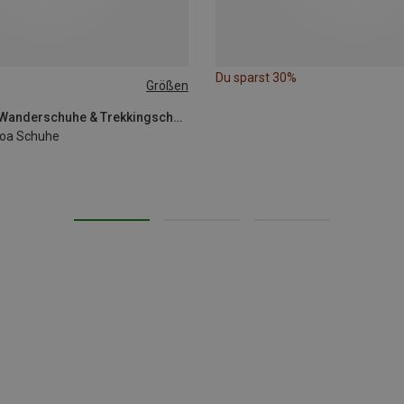
Du sparst 30%
Größen
adidas Terrex | Wanderschuhe & Trekkingschuhe
Boa Schuhe