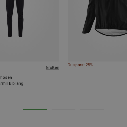
Du sparst 25%
Größen
XXL
dhosen
m II Bib lang