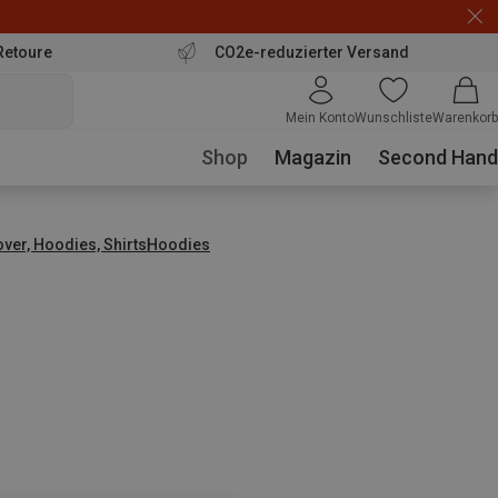
Retoure
CO2e-reduzierter Versand
Mein Konto
Wunschliste
Warenkorb
Shop
Magazin
Second Hand
over, Hoodies, Shirts
Hoodies