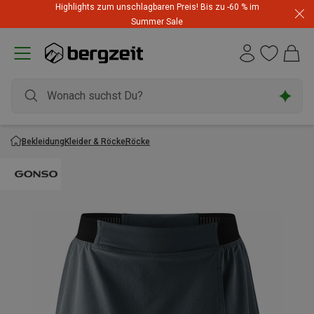
Highlights zum unschlagbaren Preis! Bis zu -60 % im
Summer Sale
Bekleidung
Kleider & Röcke
Röcke