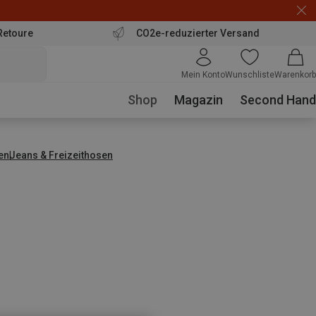
Retoure
CO2e-reduzierter Versand
Mein Konto
Wunschliste
Warenkorb
Shop
Magazin
Second Hand
en
Jeans & Freizeithosen