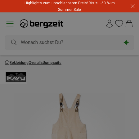
Highlights zum unschlagbaren Preis! Bis zu -60 % im
Summer Sale
Bekleidung
Overalls
Jumpsuits