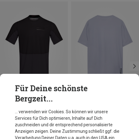
Für Deine schönste
Bergzeit...
Du sparst 22%
Größen
S
M
L
Norrona
… verwenden wir Cookies. So können wir unsere
Herren Senja Equaliser Lightweight T-Shirt
Services für Dich optimieren, Inhalte auf Dich
108,95 €
zuschneiden und dir entsprechend personalisierte
Anzeigen zeigen. Deine Zustimmung schließt ggf. die
Verarbeitung Deiner Daten u.a. auch in den USA ein.