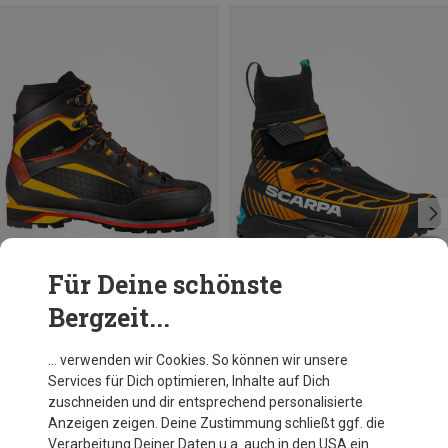
Für Deine schönste
Bergzeit...
Du sparst 10%
Größen
La Sportiva
… verwenden wir Cookies. So können wir unsere
Trango Tower Extreme GTX Schuhe
Services für Dich optimieren, Inhalte auf Dich
394,95 €
zuschneiden und dir entsprechend personalisierte
Anzeigen zeigen. Deine Zustimmung schließt ggf. die
Verarbeitung Deiner Daten u.a. auch in den USA ein.