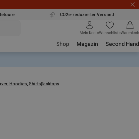
Retoure
CO2e-reduzierter Versand
Mein Konto
Wunschliste
Warenkorb
Shop
Magazin
Second Hand
over, Hoodies, Shirts
Tanktops