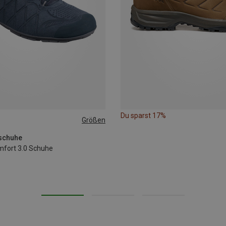
Du sparst 17%
Größen
ßschuhe
fort 3.0 Schuhe