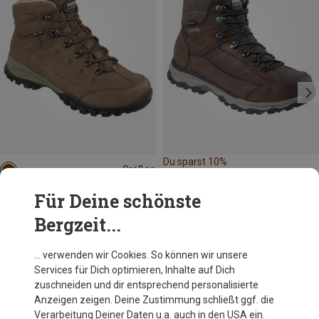
Du sparst 10%
Größen
Meindl
Für Deine schönste
Damen Trento GTX Schuhe
Bergzeit...
269,50 €
… verwenden wir Cookies. So können wir unsere
Services für Dich optimieren, Inhalte auf Dich
Andere Kunden kauften auch
zuschneiden und dir entsprechend personalisierte
Anzeigen zeigen. Deine Zustimmung schließt ggf. die
Verarbeitung Deiner Daten u.a. auch in den USA ein.