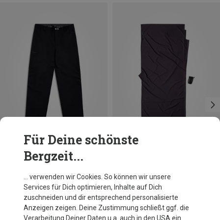
Für Deine schönste
Bergzeit...
Größen
Größen
S
M
L
XL
XXL
MAX. 210CM
Bergans
Cocoon
… verwenden wir Cookies. So können wir unsere
Herren Rabot Light 3L Shell Hose
Thermolite Seide Travelsheet
Services für Dich optimieren, Inhalte auf Dich
229,95 €
99,95 €
zuschneiden und dir entsprechend personalisierte
Anzeigen zeigen. Deine Zustimmung schließt ggf. die
Verarbeitung Deiner Daten u.a. auch in den USA ein.