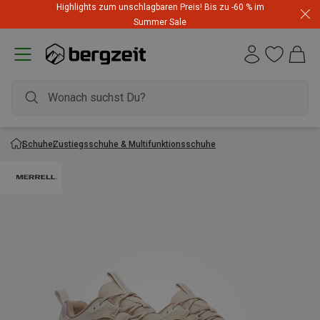
Highlights zum unschlagbaren Preis! Bis zu -60 % im
Summer Sale
Schuhe
Zustiegsschuhe & Multifunktionsschuhe