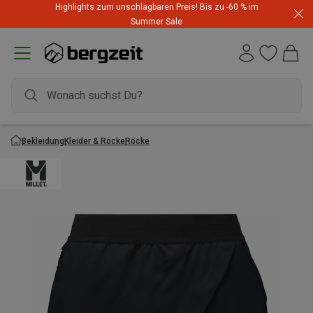
Highlights zum unschlagbaren Preis! Bis zu -60 % im
Summer Sale
Bekleidung
Kleider & Röcke
Röcke