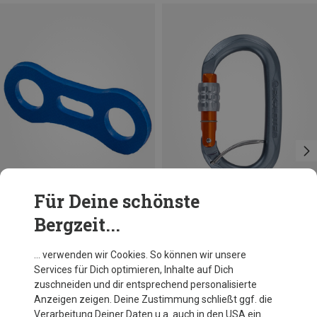
Für Deine schönste
Bergzeit...
Größen
ONE SIZE
Ocun
Skylotec
… verwenden wir Cookies. So können wir unsere
Biner Fix 11mm (10er Pack) Karabinerfixierung
Obx Screw Gate Captive Bar Karabiner
Services für Dich optimieren, Inhalte auf Dich
7,95 €
15,43 €
zuschneiden und dir entsprechend personalisierte
Anzeigen zeigen. Deine Zustimmung schließt ggf. die
Verarbeitung Deiner Daten u.a. auch in den USA ein.