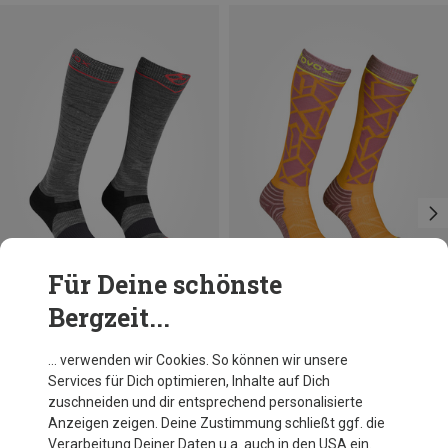
Für Deine schönste
Bergzeit...
Du sparst 38%
Größen
39|40|41
42|43|44
Ortovox
… verwenden wir Cookies. So können wir unsere
Damen Ski Tour Comp Long Socken
Services für Dich optimieren, Inhalte auf Dich
49,95 €
zuschneiden und dir entsprechend personalisierte
Anzeigen zeigen. Deine Zustimmung schließt ggf. die
Verarbeitung Deiner Daten u.a. auch in den USA ein.