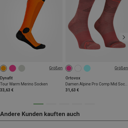
Größen
Größen
39|40|41|42
43|44|45|46
35|36|37|38
42|43|44
Dynafit
Ortovox
Tour Warm Merino Socken
Damen Alpine Pro Comp Mid Socken
33,63 €
31,63 €
Andere Kunden kauften auch