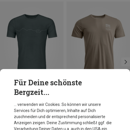
Für Deine schönste
Bergzeit...
Du sparst 17%
Größen
XL
XXL
Ortovox
… verwenden wir Cookies. So können wir unsere
Herren 150 Cool Mtn Mission T-Shirt
Services für Dich optimieren, Inhalte auf Dich
89,95 €
zuschneiden und dir entsprechend personalisierte
Anzeigen zeigen. Deine Zustimmung schließt ggf. die
Verarbeitung Deiner Daten u.a. auch in den USA ein.