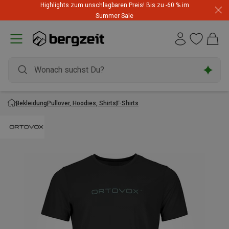
Highlights zum unschlagbaren Preis! Bis zu -60 % im
Summer Sale
Bekleidung
Pullover, Hoodies, Shirts
T-Shirts