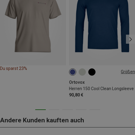
Du sparst 23%
Größen
M
L
XL
XXL
Ortovox
Herren 150 Cool Clean Longsleeve
90,80 €
Andere Kunden kauften auch