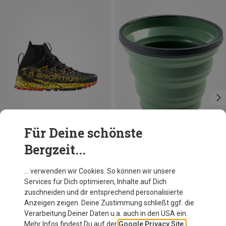
Für Deine schönste
Bergzeit...
Größen
Größen
41
43
43.5
44.5
0.433L
La Sportiva
GSI
… verwenden wir Cookies. So können wir unsere
Herren Uragano GTX Schuhe
Escape Trinkbecher
Services für Dich optimieren, Inhalte auf Dich
218,60 €
12,69 €
zuschneiden und dir entsprechend personalisierte
Anzeigen zeigen. Deine Zustimmung schließt ggf. die
Verarbeitung Deiner Daten u.a. auch in den USA ein.
Mehr Infos findest Du auf der
Google Privacy Site.