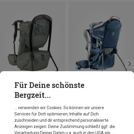
Für Deine schönste
Bergzeit...
Du sparst 10%
Größen
12L
Deuter
… verwenden wir Cookies. So können wir unsere
Kid Comfort Active Trage
Services für Dich optimieren, Inhalte auf Dich
270,40 €
zuschneiden und dir entsprechend personalisierte
Anzeigen zeigen. Deine Zustimmung schließt ggf. die
Verarbeitung Deiner Daten u.a. auch in den USA ein.