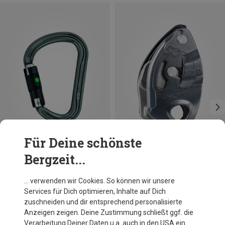
Für Deine schönste
Bergzeit...
Größen
BALL-LOCK
Petzl
Petzl
… verwenden wir Cookies. So können wir unsere
William Ball-Lock HMS Karabiner
Grigri Sicherungsgerät
Services für Dich optimieren, Inhalte auf Dich
26,95 €
91,20 €
zuschneiden und dir entsprechend personalisierte
Anzeigen zeigen. Deine Zustimmung schließt ggf. die
Verarbeitung Deiner Daten u.a. auch in den USA ein.