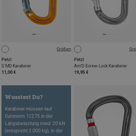
Größen
Gr
SCHNAPPER
SCREW-LOCK
Petzl
Petzl
S´MD Karabiner
Am'D Screw-Lock Karabiner
11,00 €
19,95 €
Wusstest Du?
Karabiner müssen laut
Euronorm 12275 in der
Längsbelastung mind. 20 kN
(entspricht 2.000 kg), in der