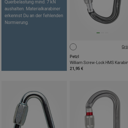
Querbelastung mind. 7 kN
aushalten. Materialkarabiner
erkennst Du an der fehlenden
Normierung.
Gr
SCREW-LOCK
Petzl
William Screw-Lock HMS Karabi
21,95 €