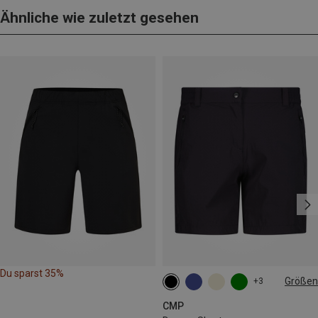
Ähnliche wie zuletzt gesehen
Du sparst 35%
Größen
+3
XXS
XS
S
M
L
CMP