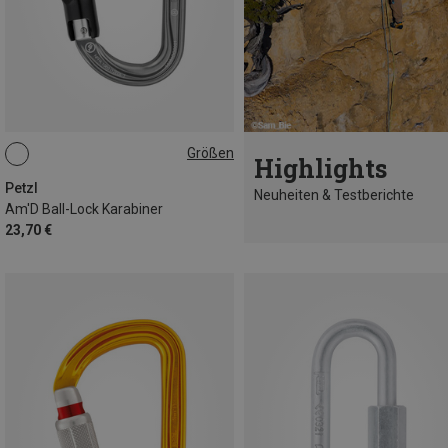
Größen
Highlights
BALL-LOCK
Petzl
Neuheiten & Testberichte
Am'D Ball-Lock Karabiner
23,70 €