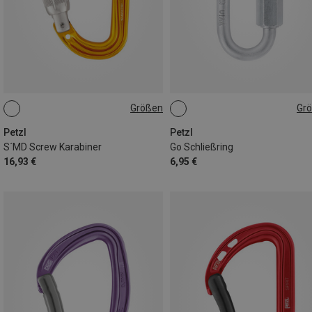
Größen
Gr
SCREW-LOCK
8MM
Petzl
Petzl
S´MD Screw Karabiner
Go Schließring
16,93 €
6,95 €