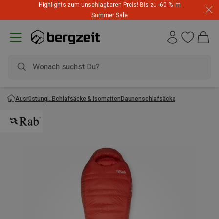
Highlights zum unschlagbaren Preis! Bis zu -60 % im
Summer Sale
Ausrüstung
Schlafsäcke & Isomatten
Daunenschlafsäcke