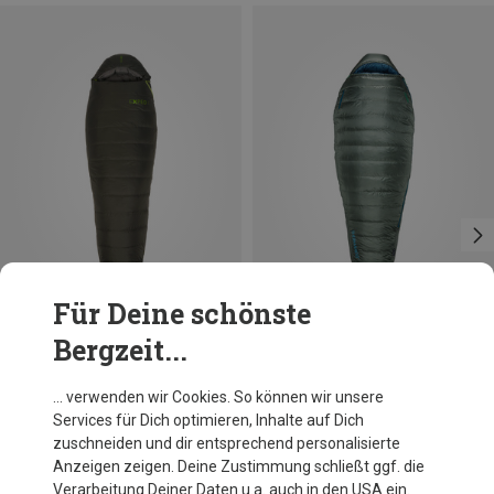
Für Deine schönste
Bergzeit...
Du sparst 10%
Größen
MAX. 183CM
Therm-A-Rest
… verwenden wir Cookies. So können wir unsere
Questar -18 Schlafsack
Services für Dich optimieren, Inhalte auf Dich
439,95 €
zuschneiden und dir entsprechend personalisierte
Anzeigen zeigen. Deine Zustimmung schließt ggf. die
Verarbeitung Deiner Daten u.a. auch in den USA ein.