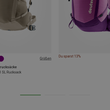
Du sparst 13%
Größen
rrucksäcke
1 SL Rucksack