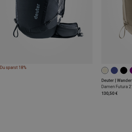
Du sparst 18%
21L
Deuter | Wande
Damen Futura 2
130,50 €