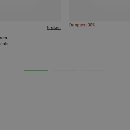
Du sparst 30%
Größen
L
XL
osen
ights