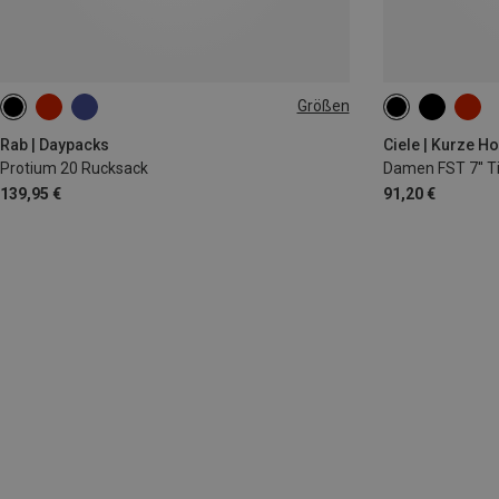
Größen
20L
XS
S
M
Rab | Daypacks
Ciele | Kurze H
Protium 20 Rucksack
Damen FST 7'' T
139,95 €
91,20 €