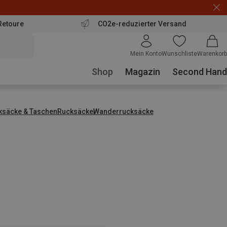
Retoure
CO2e-reduzierter Versand
Mein Konto
Wunschliste
Warenkorb
Shop
Magazin
Second Hand
ksäcke & Taschen
Rucksäcke
Wanderrucksäcke