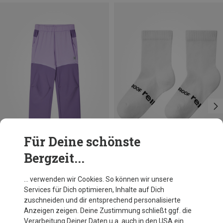
Für Deine schönste
Bergzeit...
Du sparst 28%
Größen
128
140
146
152
reima
… verwenden wir Cookies. So können wir unsere
Kinder Kaveris Zip-Off Hose
Services für Dich optimieren, Inhalte auf Dich
49,95 €
zuschneiden und dir entsprechend personalisierte
Anzeigen zeigen. Deine Zustimmung schließt ggf. die
Verarbeitung Deiner Daten u.a. auch in den USA ein.