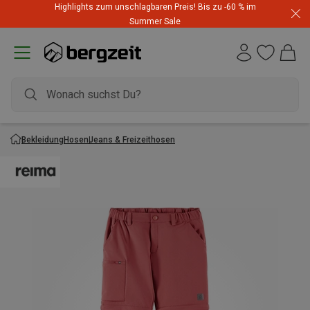
Highlights zum unschlagbaren Preis! Bis zu -60 % im
Summer Sale
Bekleidung
Hosen
Jeans & Freizeithosen