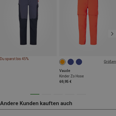
Du sparst bis 45%
Größen
134|140
146|152
158|164
Vaude
Kinder Zo Hose
69,95 €
Andere Kunden kauften auch