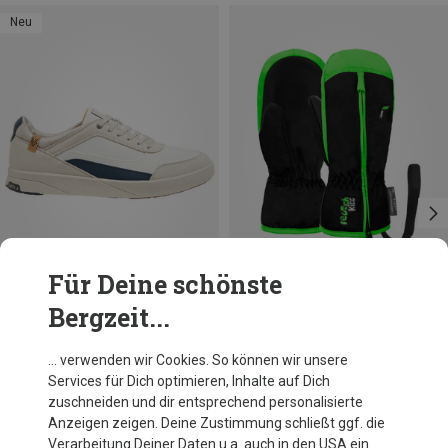
Neu
Für Deine schönste
Bergzeit...
Größen
Größen
+3
XXS
XS
M
Saola
Reusch
… verwenden wir Cookies. So können wir unsere
Herren Quito Schuhe
Kinder Ben Handschuhe
Services für Dich optimieren, Inhalte auf Dich
129,95 €
32,95 €
zuschneiden und dir entsprechend personalisierte
Anzeigen zeigen. Deine Zustimmung schließt ggf. die
Verarbeitung Deiner Daten u.a. auch in den USA ein.