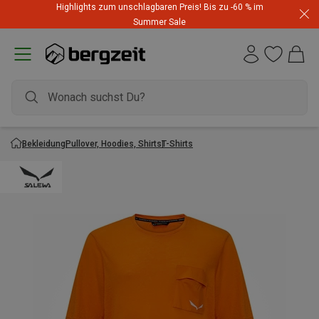
Highlights zum unschlagbaren Preis! Bis zu -60 % im
Summer Sale
Bekleidung
Pullover, Hoodies, Shirts
T-Shirts