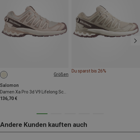
Du sparst bis 26%
Größen
41|41.5
42
42.5|43
Salomon
Damen Xa Pro 3d V9 Lifelong Schuhe
136,70 €
Andere Kunden kauften auch