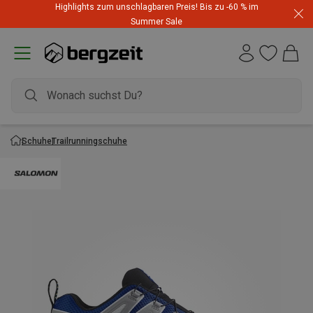
Highlights zum unschlagbaren Preis! Bis zu -60 % im
Summer Sale
Schuhe
Trailrunningschuhe