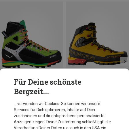
Für Deine schönste
Bergzeit...
Größen
Größen
40
42
42.5
44.5
41
42
43
46
Salewa
La Sportiva
… verwenden wir Cookies. So können wir unsere
Herren Condor Evo GTX Schuhe
Herren Trango Alpine GTX Schuhe
Services für Dich optimieren, Inhalte auf Dich
318,70 €
362,95 €
zuschneiden und dir entsprechend personalisierte
Anzeigen zeigen. Deine Zustimmung schließt ggf. die
Verarbeitung Deiner Daten u.a. auch in den USA ein.