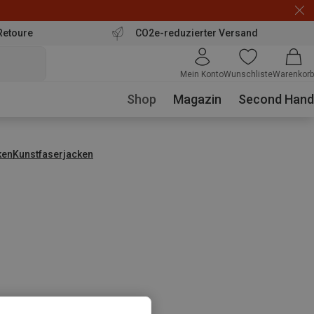
Retoure
CO2e-reduzierter Versand
Mein Konto
Wunschliste
Warenkorb
Shop
Magazin
Second Hand
ken
Kunstfaserjacken