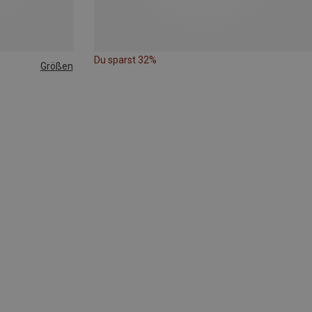
Du sparst 32%
Größen