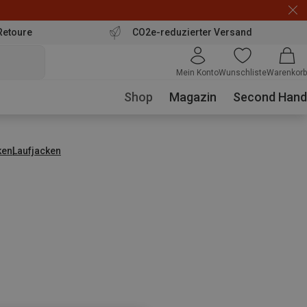
Retoure
CO2e-reduzierter Versand
Mein Konto
Wunschliste
Warenkorb
Shop
Magazin
Second Hand
ken
Laufjacken