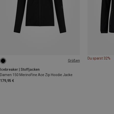
Du sparst 32%
Größen
XS
S
M
XL
Icebreaker | Stoffjacken
Damen 150 MerinoFine Ace Zip Hoodie Jacke
179,95 €