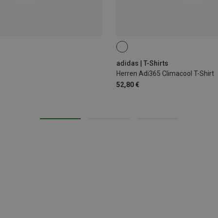
S
M
XL
adidas | T-Shirts
Herren Adi365 Climacool T-Shirt
52,80 €