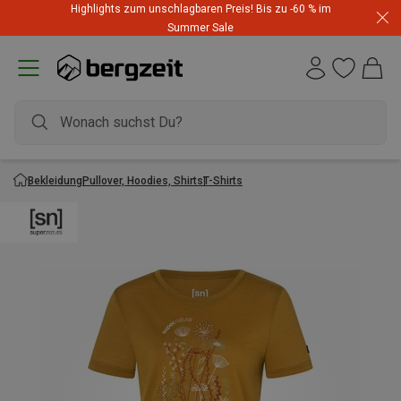
Highlights zum unschlagbaren Preis! Bis zu -60 % im
Summer Sale
Bekleidung
Pullover, Hoodies, Shirts
T-Shirts