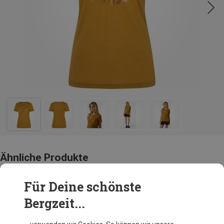
Ähnliche Produkte
Für Deine schönste
Bergzeit...
Andere Kunden kauften auch