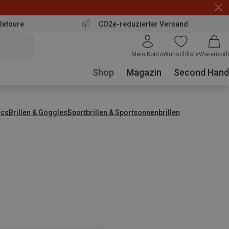
Retoure
CO2e-reduzierter Versand
Mein Konto
Wunschliste
Warenkorb
Shop
Magazin
Second Hand
ics
Brillen & Goggles
Sportbrillen & Sportsonnenbrillen