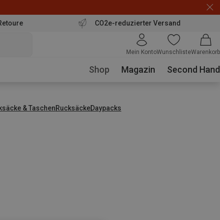
Retoure
CO2e-reduzierter Versand
Mein Konto
Wunschliste
Warenkorb
Shop
Magazin
Second Hand
ksäcke & Taschen
Rucksäcke
Daypacks