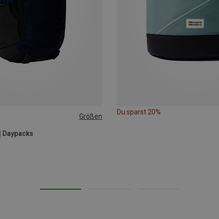
Du sparst 20%
Größen
| Daypacks