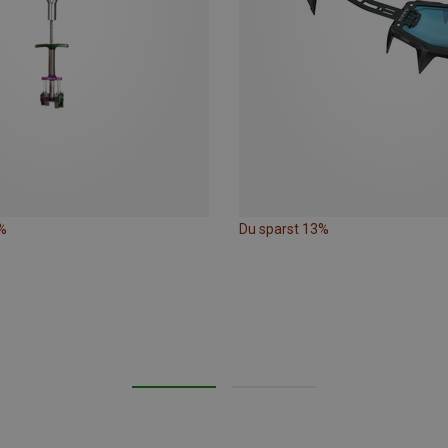
%
Du sparst 13%