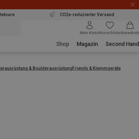
Retoure
CO2e-reduzierter Versand
Mein Konto
Wunschliste
Warenkorb
Shop
Magazin
Second Hand
tterausrüstung & Boulderausrüstung
Friends & Klemmgeräte