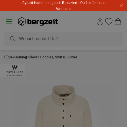
Dynafit Hammerangebot! Reduzierte Outfits für neue
Abenteuer
Bekleidung
Pullover, Hoodies, Shirts
Pullover