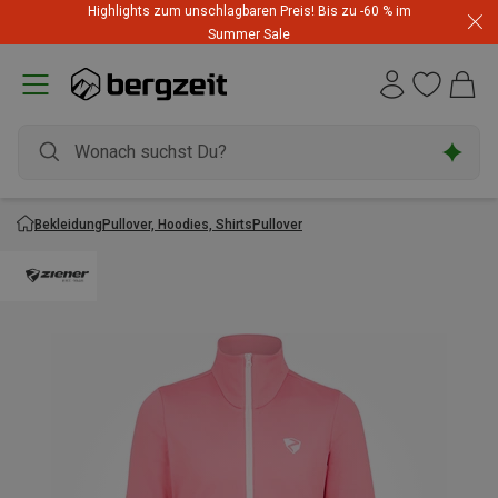
Highlights zum unschlagbaren Preis! Bis zu -60 % im
Summer Sale
Bekleidung
Pullover, Hoodies, Shirts
Pullover