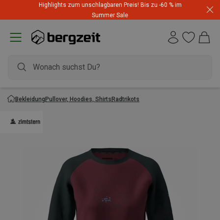
Highlights zum unschlagbaren Preis! Bis zu -60 % im
Summer Sale
Bekleidung
Pullover, Hoodies, Shirts
Radtrikots