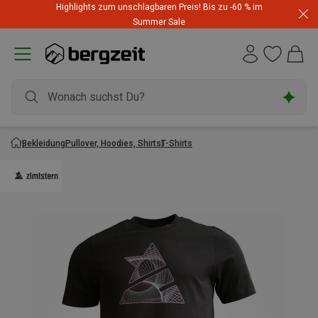
Highlights zum unschlagbaren Preis! Bis zu -60 % im
Summer Sale
Bekleidung
Pullover, Hoodies, Shirts
T-Shirts