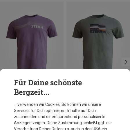
Für Deine schönste
Bergzeit...
Größen
Größen
S
M
XL
S
L
XXL
Zimtstern
Zimtstern
… verwenden wir Cookies. So können wir unsere
Herren Ridgez T-Shirt
Herren Northz T-Shirt
Services für Dich optimieren, Inhalte auf Dich
34,95 €
34,95 €
zuschneiden und dir entsprechend personalisierte
Anzeigen zeigen. Deine Zustimmung schließt ggf. die
Verarbeitung Deiner Daten u.a. auch in den USA ein.