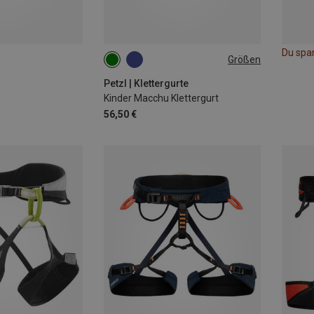
Du spa
Größen
54-65CM
Petzl | Klettergurte
Kinder Macchu Klettergurt
56,50 €