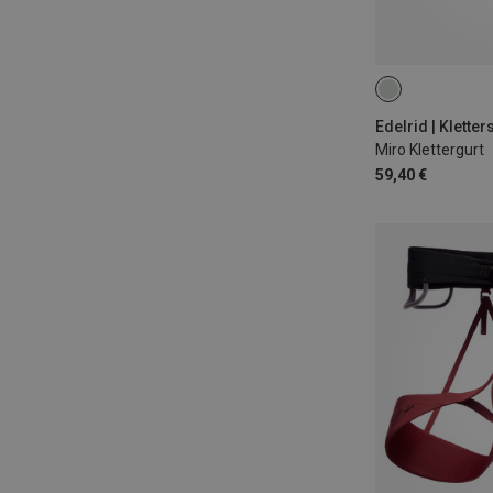
71-86CM
78
85-100CM
Edelrid | Kletter
Miro Klettergurt
59,40 €