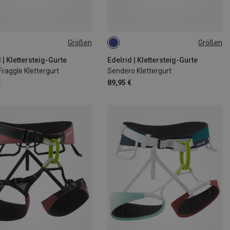
Größen
Größen
| 45-55CM
XS | 50-60CM
S | 70-90CM
XL | 90-110CM
L | 80-100CM
M | 75-95CM
 | Klettersteig-Gurte
Edelrid | Klettersteig-Gurte
Fraggle Klettergurt
Sendero Klettergurt
€
89,95 €