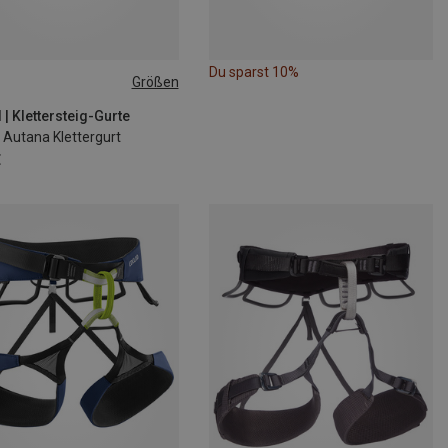
Du sparst 10%
Größen
60-80CM
S | 65-85CM
9-99CM
M | 72-92CM
 | Klettersteig-Gurte
Autana Klettergurt
€