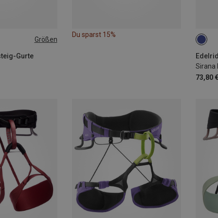
Du sparst 15%
Größen
-93CM
XS 6
M | 7
steig-Gurte
Edelrid
Sirana 
XL | 
73,80 