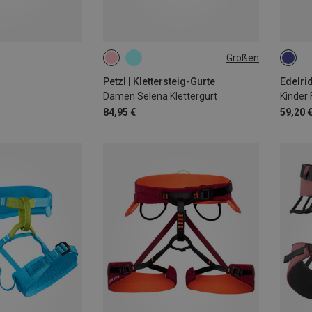
Größen
65-71CM
71-77CM
XXS 
77-84CM
84-92CM
Petzl | Klettersteig-Gurte
Edelrid
Damen Selena Klettergurt
Kinder 
84,95 €
59,20 