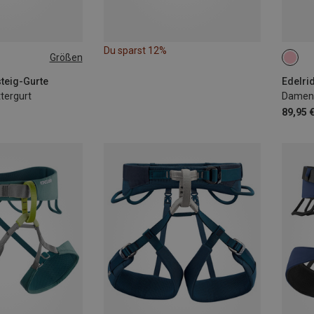
Du sparst 12%
Größen
XS | 
L | 7
steig-Gurte
Edelrid
ttergurt
Damen 
89,95 