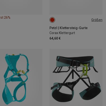
rst 26%
Größen
2 | 76-107CM
Petzl | Klettersteig-Gurte
Corax Klettergurt
64,60 €