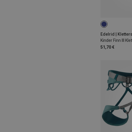
XS | 50-70CM
Edelrid | Kletter
Kinder Finn III Kle
51,70 €