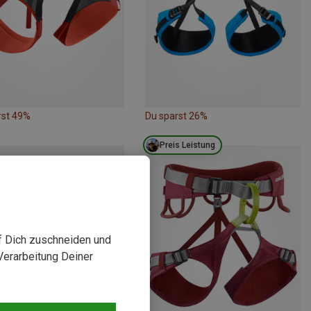
rst 49%
Du sparst 26%
Preis Leistung
uf Dich zuschneiden und
Verarbeitung Deiner