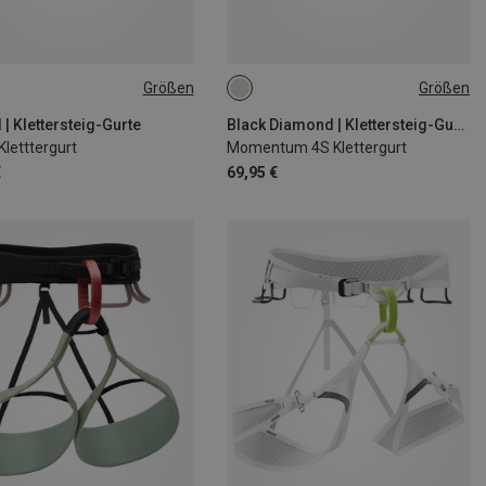
Größen
Größen
0-80CM
S | 70-90CM
XXS
5-95CM
L | 80-100CM
 | Klettersteig-Gurte
Black Diamond | Klettersteig-Gurte
Kletttergurt
Momentum 4S Klettergurt
90-110CM
€
69,95 €