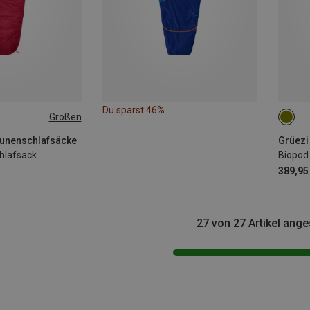
Du sparst 46%
Größen
EFT
MAX.
unenschlafsäcke
chlafsack
389,95
27 von 27 Artikel ang