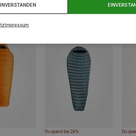
EINVERSTANDEN
EINVERSTA
Du sparst 42%
Du spa
tz
Impressum
Du sparst bis 26%
Du spa