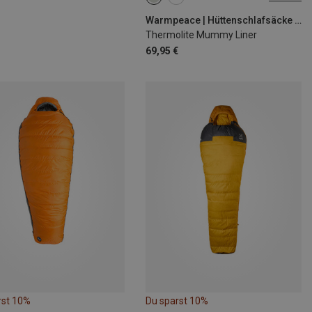
MAX. 195CM
Warmpeace | Hüttenschlafsäcke & Inlets
Thermolite Mummy Liner
69,95 €
rst 10%
Du sparst 10%