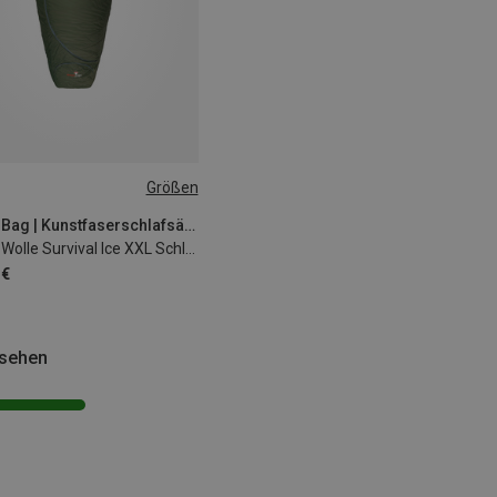
Größen
 200CM
Grüezi Bag | Kunstfaserschlafsäcke
Biopod Wolle Survival Ice XXL Schlafsack
 €
esehen