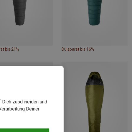
st bis 21%
Du sparst bis 16%
uf Dich zuschneiden und
Verarbeitung Deiner