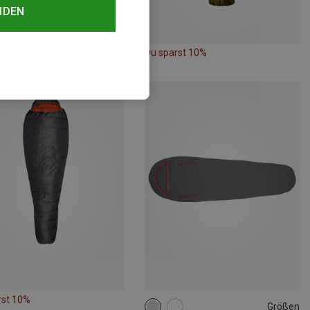
NDEN
rst 10%
Du sparst 10%
rst 10%
Größen