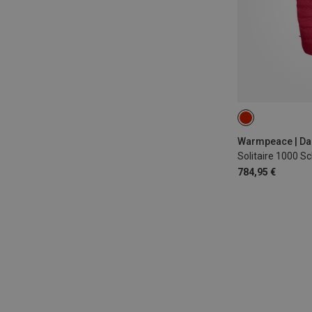
MAX. 195CM | L
Warmpeace | Da
Solitaire 1000 S
784,95 €