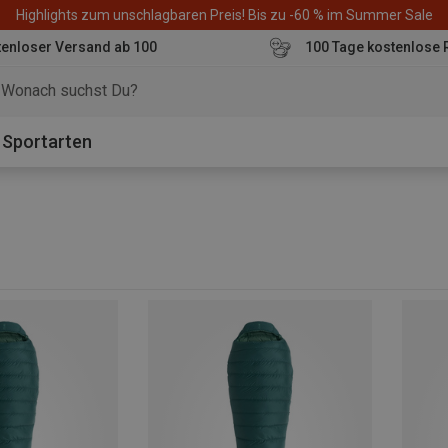
Highlights zum unschlagbaren Preis! Bis zu -60 % im Summer Sale
enloser Versand ab 100
100 Tage kostenlose 
o
Sportarten