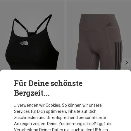
Für Deine schönste
Bergzeit...
Du sparst 31%
Größen
XS
S
M
L
The North Face
… verwenden wir Cookies. So können wir unsere
Damen Flex Sport BH
Services für Dich optimieren, Inhalte auf Dich
34,95 €
zuschneiden und dir entsprechend personalisierte
Anzeigen zeigen. Deine Zustimmung schließt ggf. die
Verarbeitung Deiner Daten u.a. auch in den USA ein.