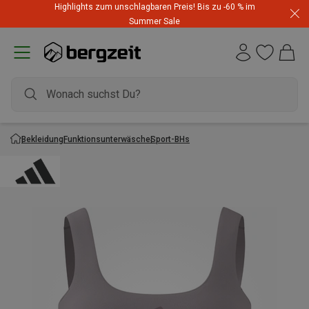
Highlights zum unschlagbaren Preis! Bis zu -60 % im
Summer Sale
Bekleidung
Funktionsunterwäsche
Sport-BHs