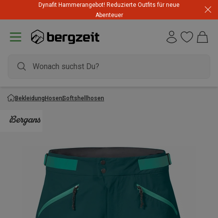
Dynafit Hammerangebot! Reduzierte Outfits für neue
Abenteuer
Bekleidung
Hosen
Softshellhosen