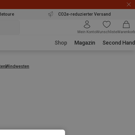
Retoure
CO2e-reduzierter Versand
Mein Konto
Wunschliste
Warenkorb
Shop
Magazin
Second Hand
ten
Windwesten