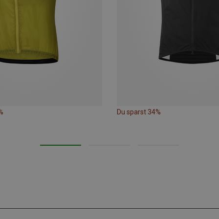
%
Du sparst 34%