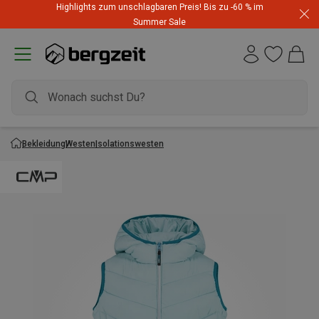
Highlights zum unschlagbaren Preis! Bis zu -60 % im
Summer Sale
Bekleidung
Westen
Isolationswesten