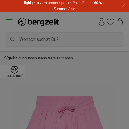
Highlights zum unschlagbaren Preis! Bis zu -60 % im
Summer Sale
Bekleidung
Hosen
Jeans & Freizeithosen