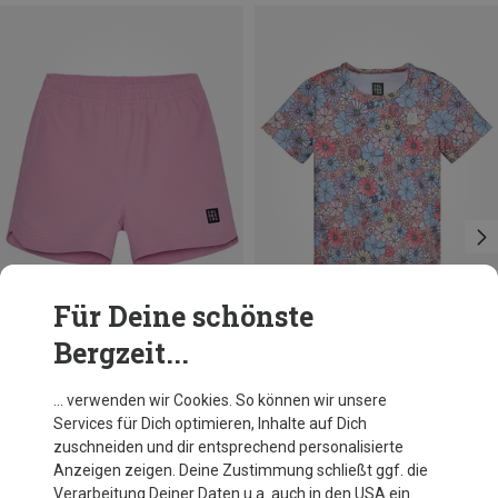
Für Deine schönste
Bergzeit...
Du sparst 35%
Größen
122
134
140
Color Kids
… verwenden wir Cookies. So können wir unsere
Kinder Stretch Shorts
Services für Dich optimieren, Inhalte auf Dich
29,95 €
zuschneiden und dir entsprechend personalisierte
Anzeigen zeigen. Deine Zustimmung schließt ggf. die
Verarbeitung Deiner Daten u.a. auch in den USA ein.